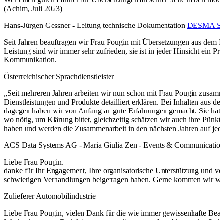
(Achim, Juli 2023)
Hans-Jürgen Gessner -
Leitung technische Dokumentation
DESMA Sch
Seit Jahren beauftragen wir Frau Pougin mit Übersetzungen aus dem It
Leistung sind wir immer sehr zufrieden, sie ist in jeder Hinsicht ein 
Kommunikation.
Österreichischer Sprachdienstleister
„Seit mehreren Jahren arbeiten wir nun schon mit Frau Pougin zusamm
Dienstleistungen und Produkte detailliert erklären. Bei Inhalten aus 
dagegen haben wir von Anfang an gute Erfahrungen gemacht. Sie hat ni
wo nötig, um Klärung bittet, gleichzeitig schätzen wir auch ihre Pünk
haben und werden die Zusammenarbeit in den nächsten Jahren auf jede
ACS Data Systems AG -
Maria Giulia Zen - Events & Communication
Liebe Frau Pougin,
danke für Ihr Engagement, Ihre organisatorische Unterstützung und v
schwierigen Verhandlungen beigetragen haben. Gerne kommen wir wi
Zulieferer Automobilindustrie
Liebe Frau Pougin, vielen Dank für die wie immer gewissenhafte Bear