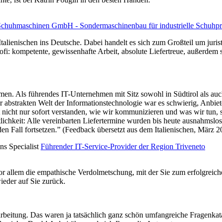
uhmaschinen GmbH - Sondermaschinenbau für industrielle Schuhpr
alienischen ins Deutsche. Dabei handelt es sich zum Großteil um jurist
Profi: kompetente, gewissenhafte Arbeit, absolute Liefertreue, außerdem 
en. Als führendes IT-Unternehmen mit Sitz sowohl in Südtirol als auch 
der abstrakten Welt der Informationstechnologie war es schwierig, Anbiet
cht nur sofort verstanden, wie wir kommunizieren und was wir tun, sond
tlichkeit: Alle vereinbarten Liefertermine wurden bis heute ausnahmslos
n Fall fortsetzen.” (Feedback übersetzt aus dem Italienischen, März 2
s Specialist
Führender IT-Service-Provider der Region Triveneto
or allem die empathische Verdolmetschung, mit der Sie zum erfolgreic
eder auf Sie zurück.
beitung. Das waren ja tatsächlich ganz schön umfangreiche Fragenkatal