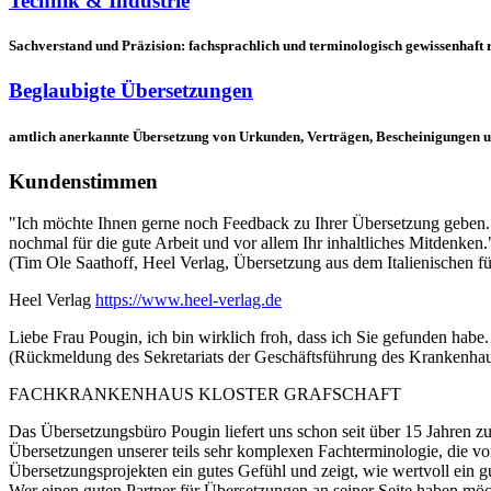
Technik & Industrie
Sachverstand und Präzision: fachsprachlich und terminologisch gewissenhaft 
Beglaubigte Übersetzungen
amtlich anerkannte Übersetzung von Urkunden, Verträgen, Bescheinigungen u. 
Kundenstimmen
"Ich möchte Ihnen gerne noch Feedback zu Ihrer Übersetzung geben. 
nochmal für die gute Arbeit und vor allem Ihr inhaltliches Mitdenken."
(Tim Ole Saathoff, Heel Verlag, Übersetzung aus dem Italienischen 
Heel Verlag
https://www.heel-verlag.de
Liebe Frau Pougin, ich bin wirklich froh, dass ich Sie gefunden habe
(Rückmeldung des Sekretariats der Geschäftsführung des Krankenhaus
FACHKRANKENHAUS KLOSTER GRAFSCHAFT
Das Übersetzungsbüro Pougin liefert uns schon seit über 15 Jahren zu
Übersetzungen unserer teils sehr komplexen Fachterminologie, die vo
Übersetzungsprojekten ein gutes Gefühl und zeigt, wie wertvoll ein gu
Wer einen guten Partner für Übersetzungen an seiner Seite haben möch