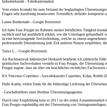
Industriekunde -
Fabrikautomation
Vom ersten Kontakt bis zum Versand der beglaubigten Übersetzungen w
Fragen sehr kurzfristig beantwortet. Freundlich, definitiv kompetent 
Laima Bartkenaite -
Google Rezension
Ich habe Frau Pougin im Rahmen meiner beruflichen Tätigkeit kontakt
sachlich und hat ausführlich erklärt, wie die Unterlagen gehandhabt 
ist eine hervorragende Serviceleistung, welche zu einem angenehmen
professionelle Dienstleistung jede Zeit anderen Nutzen empfehlen, di
Tanya L. -
Google-Rezension
Als Rechtsanwalt italienischer Herkunft bearbeite ich zahlreiche Fä
juristischen Sachverhalten versteht es Frau Pougin, die Übersetzung 
Pougin zugute, dass sie über ein beachtliches rechtliches Fachwissen 
RA Vincenzo Copertino -
Anwaltskanzlei Copertino, Krljar, Rohlfs (B
Hallo Katrin, vielen Dank für die frühzeitige Lieferung der Übersetz
-
Geschäftsführer einer Berliner Übersetzungsagentur
Durch eine Empfehlung kam es 2017 zu der ersten Zusammenarbeit mi
Frau Pougin regelmäßig mit der Übersetzung von Vertragsunterlagen,