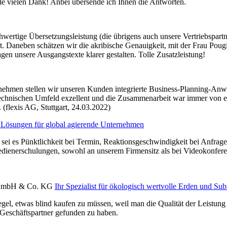
le vielen Dank! Anbei übersende ich Ihnen die Antworten.
rtige Übersetzungsleistung (die übrigens auch unsere Vertriebspartner
. Daneben schätzen wir die akribische Genauigkeit, mit der Frau Pou
gen unsere Ausgangstexte klarer gestalten. Tolle Zusatzleistung!
ehmen stellen wir unseren Kunden integrierte Business-Planning-Anwe
echnischen Umfeld exzellent und die Zusammenarbeit war immer von eine
 (flexis AG, Stuttgart, 24.03.2022)
 Lösungen für global agierende Unternehmen
 sei es Pünktlichkeit bei Termin, Reaktionsgeschwindigkeit bei Anfrage
dienerschulungen, sowohl an unserem Firmensitz als bei Videokonferen
en GmbH & Co. KG
Ihr Spezialist für ökologisch wertvolle Erden und Subs
gel, etwas blind kaufen zu müssen, weil man die Qualität der Leistung 
Geschäftspartner gefunden zu haben.