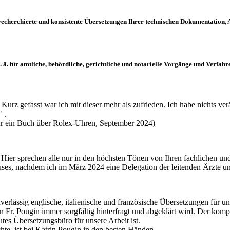
recherchierte und konsistente Übersetzungen Ihrer technischen Dokumentation,
ä. für amtliche, behördliche, gerichtliche und notarielle Vorgänge und Verfahr
Kurz gefasst war ich mit dieser mehr als zufrieden. Ich habe nichts
 .
für ein Buch über Rolex-Uhren, September 2024)
. Hier sprechen alle nur in den höchsten Tönen von Ihren fachlichen und
es, nachdem ich im März 2024 eine Delegation der leitenden Ärzte und
verlässig englische, italienische und französische Übersetzungen für u
n Fr. Pougin immer sorgfältig hinterfragt und abgeklärt wird. Der kom
tes Übersetzungsbüro für unsere Arbeit ist.
te, ist bei Katrin Pougin in den besten Händen.