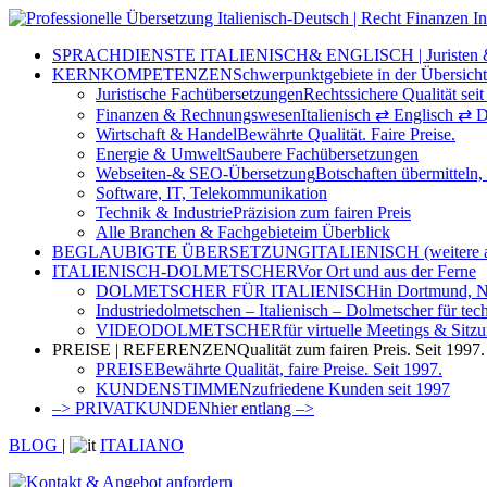
SPRACHDIENSTE ITALIENISCH
& ENGLISCH | Juristen
KERNKOMPETENZEN
Schwerpunktgebiete in der Übersicht
Juristische Fachübersetzungen
Rechtssichere Qualität seit
Finanzen & Rechnungswesen
Italienisch ⇄ Englisch ⇄ 
Wirtschaft & Handel
Bewährte Qualität. Faire Preise.
Energie & Umwelt
Saubere Fachübersetzungen
Webseiten-& SEO-Übersetzung
Botschaften übermitteln, 
Software, IT, Telekommunikation
Technik & Industrie
Präzision zum fairen Preis
Alle Branchen & Fachgebiete
im Überblick
BEGLAUBIGTE ÜBERSETZUNG
ITALIENISCH (weitere a
ITALIENISCH-DOLMETSCHER
Vor Ort und aus der Ferne
DOLMETSCHER FÜR ITALIENISCH
in Dortmund, 
Industriedolmetschen – Italienisch – Dolmetscher für te
VIDEODOLMETSCHER
für virtuelle Meetings & Sitz
PREISE | REFERENZEN
Qualität zum fairen Preis. Seit 1997.
PREISE
Bewährte Qualität, faire Preise. Seit 1997.
KUNDENSTIMMEN
zufriedene Kunden seit 1997
–> PRIVATKUNDEN
hier entlang –>
BLOG
|
ITALIANO