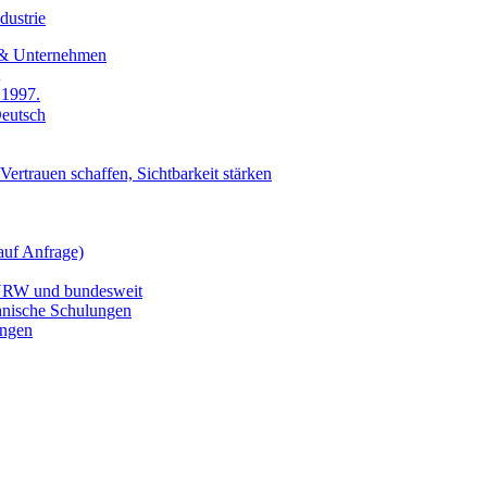
 & Unternehmen
 1997.
Deutsch
Vertrauen schaffen, Sichtbarkeit stärken
uf Anfrage)
NRW und bundesweit
chnische Schulungen
ungen