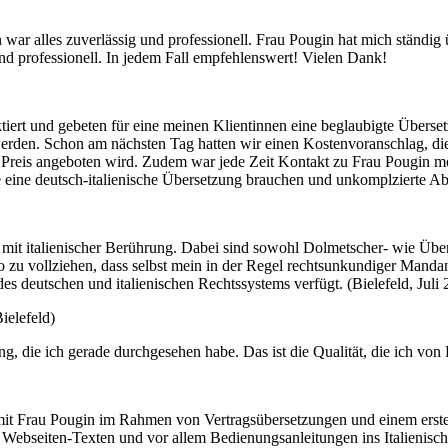
ar alles zuverlässig und professionell. Frau Pougin hat mich ständig 
und professionell. In jedem Fall empfehlenswert! Vielen Dank!
iert und gebeten für eine meinen Klientinnen eine beglaubigte Überset
werden. Schon am nächsten Tag hatten wir einen Kostenvoranschlag, die
 Preis angeboten wird. Zudem war jede Zeit Kontakt zu Frau Pougin mö
e eine deutsch-italienische Übersetzung brauchen und unkomplzierte Ab
lle mit italienischer Berührung. Dabei sind sowohl Dolmetscher- wie Ü
so zu vollziehen, dass selbst mein in der Regel rechtsunkundiger Mand
des deutschen und italienischen Rechtssystems verfügt. (Bielefeld, Juli
ielefeld)
ung, die ich gerade durchgesehen habe. Das ist die Qualität, die ich vo
t Frau Pougin im Rahmen von Vertragsübersetzungen und einem ersten 
 Webseiten-Texten und vor allem Bedienungsanleitungen ins Italienis