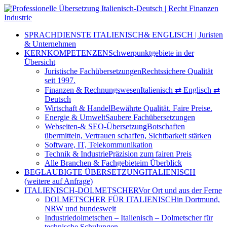
SPRACHDIENSTE ITALIENISCH
& ENGLISCH | Juristen
& Unternehmen
KERNKOMPETENZEN
Schwerpunktgebiete in der
Übersicht
Juristische Fachübersetzungen
Rechtssichere Qualität
seit 1997.
Finanzen & Rechnungswesen
Italienisch ⇄ Englisch ⇄
Deutsch
Wirtschaft & Handel
Bewährte Qualität. Faire Preise.
Energie & Umwelt
Saubere Fachübersetzungen
Webseiten-& SEO-Übersetzung
Botschaften
übermitteln, Vertrauen schaffen, Sichtbarkeit stärken
Software, IT, Telekommunikation
Technik & Industrie
Präzision zum fairen Preis
Alle Branchen & Fachgebiete
im Überblick
BEGLAUBIGTE ÜBERSETZUNG
ITALIENISCH
(weitere auf Anfrage)
ITALIENISCH-DOLMETSCHER
Vor Ort und aus der Ferne
DOLMETSCHER FÜR ITALIENISCH
in Dortmund,
NRW und bundesweit
Industriedolmetschen – Italienisch – Dolmetscher für
technische Schulungen