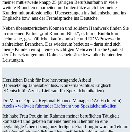
meiner mittlerweile knapp 25-jährigen Berufslaufbahn in viele
weitere Branchen einarbeiten und unterstütze auch hier meine
Kunden mit professionellen Übersetzungen ins Italienische und ins
Englische bzw. aus der Fremdsprache ins Deutsche.
Neben übersetzerischem Können und solidem Handwerk finden Sie
in mir einen Partner „mit Rundum-Blick“, d. h. mit Einblick in
technische, geschäftliche, kaufmännische und EDV-Prozesse in
zahlreichen Branchen. Das wiederum bedeutet – darin sind sich
meine Kunden einig – einen wichtigen Mehrwert für die Qualität
der Übersetzungen und Dolmetscheinsätze bzw. aller beratenden
Leistungen.
Herzlichen Dank für Ihre hervorragende Arbeit!
(Übersetzung Jahresabschluss, Konzernabschluss Englisch
>Deutsch für Azelis, Lieferant für Spezialchemikalien)
Dr. Marcus Opitz -
Regional Finance Manager DACH (Interim)
Azelis - weltweit führender Lieferant von Spezialchemikalien
Ich habe Frau Pougin im Rahmen meiner beruflichen Tätigkeit
kontaktiert und gebeten für eine meinen Klientinnen eine
beglaubigte Übersetzung anzufertigen. Frau Pougin war am Telefon
sehr freundlich, sachlich und hat ausführlich erklärt, wie die