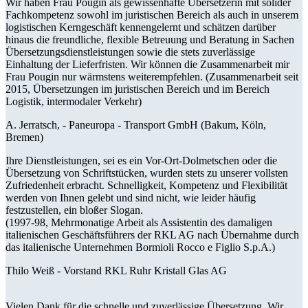
Wir haben Frau Pougin als gewissenhafte Übersetzerin mit solider
Fachkompetenz sowohl im juristischen Bereich als auch in unserem
logistischen Kerngeschäft kennengelernt und schätzen darüber
hinaus die freundliche, flexible Betreuung und Beratung in Sachen
Übersetzungsdienstleistungen sowie die stets zuverlässige
Einhaltung der Lieferfristen. Wir können die Zusammenarbeit mir
Frau Pougin nur wärmstens weiterempfehlen. (Zusammenarbeit seit
2015, Übersetzungen im juristischen Bereich und im Bereich
Logistik, intermodaler Verkehr)
A. Jerratsch, -
Paneuropa - Transport GmbH (Bakum, Köln,
Bremen)
Ihre Dienstleistungen, sei es ein Vor-Ort-Dolmetschen oder die
Übersetzung von Schriftstücken, wurden stets zu unserer vollsten
Zufriedenheit erbracht. Schnelligkeit, Kompetenz und Flexibilität
werden von Ihnen gelebt und sind nicht, wie leider häufig
festzustellen, ein bloßer Slogan.
(1997-98, Mehrmonatige Arbeit als Assistentin des damaligen
italienischen Geschäftsführers der RKL AG nach Übernahme durch
das italienische Unternehmen Bormioli Rocco e Figlio S.p.A.)
Thilo Weiß -
Vorstand RKL Ruhr Kristall Glas AG
Vielen Dank für die schnelle und zuverlässige Übersetzung. Wir