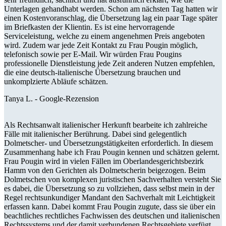
Unterlagen gehandhabt werden. Schon am nächsten Tag hatten wir
einen Kostenvoranschlag, die Übersetzung lag ein paar Tage später
im Briefkasten der Klientin. Es ist eine hervorragende
Serviceleistung, welche zu einem angenehmen Preis angeboten
wird. Zudem war jede Zeit Kontakt zu Frau Pougin möglich,
telefonisch sowie per E-Mail. Wir würden Frau Pougins
professionelle Dienstleistung jede Zeit anderen Nutzen empfehlen,
die eine deutsch-italienische Übersetzung brauchen und
unkomplzierte Abläufe schätzen.
Tanya L. -
Google-Rezension
Als Rechtsanwalt italienischer Herkunft bearbeite ich zahlreiche
Fälle mit italienischer Berührung. Dabei sind gelegentlich
Dolmetscher- und Übersetzungstätigkeiten erforderlich. In diesem
Zusammenhang habe ich Frau Pougin kennen und schätzen gelernt.
Frau Pougin wird in vielen Fällen im Oberlandesgerichtsbezirk
Hamm von den Gerichten als Dolmetscherin beigezogen. Beim
Dolmetschen von komplexen juristischen Sachverhalten versteht Sie
es dabei, die Übersetzung so zu vollziehen, dass selbst mein in der
Regel rechtsunkundiger Mandant den Sachverhalt mit Leichtigkeit
erfassen kann. Dabei kommt Frau Pougin zugute, dass sie über ein
beachtliches rechtliches Fachwissen des deutschen und italienischen
Rechtssystems und der damit verbundenen Rechtsgebiete verfügt.