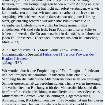
lieferten, mit Frau Pougin dagegen haben wir von Anfang an gute
Erfahrungen gemacht. Sie hat nicht nur sofort verstanden, wie wir
kommunizieren und was wir tun, sondern arbeitet auch extrem
sorgfältig. Wir schätzen es sehr, dass sie, wo nötig, um Klärung
bittet, gleichzeitig schätzen wir auch ihre Pünktlichkeit: Alle
vereinbarten Liefertermine wurden bis heute ausnahmslos
eingehalten. Wir sind sehr froh, Frau Pougin an unserer Seite zu
haben und werden die Zusammenarbeit in den nächsten Jahren auf
jeden Fall fortsetzen.” (Feedback übersetzt aus dem Italienischen,
März 2023)
ACS Data Systems AG -
Maria Giulia Zen - Events &
Communications Specialist
Führender IT-Service-Provider der
Region Triveneto
Wir wurden durch eine Empfehlung auf Frau Pougin aufmerksam
und beauftragten sie daraufhin, in unserem Haus eine SAP-
Schulung für die italienische Mitarbeiterin einer in Italien ansässigen
Schwestergesellschaft zu verdolmetschen. Thema waren insgesamt
alle vorbereitenden Buchungen für den Monatsabschluss und die
hierfür erforderlichen Meldungen und Berichte an unser deutsches
Mutterhaus im Bereich Gehaltsbuchungen, Lagerbewertung,
Abgrenzungen, Rückstellungen usw. Frau Pougin hat uns bei diesen
anspruchsvollen Themen, die viel Sachverstand sowohl in