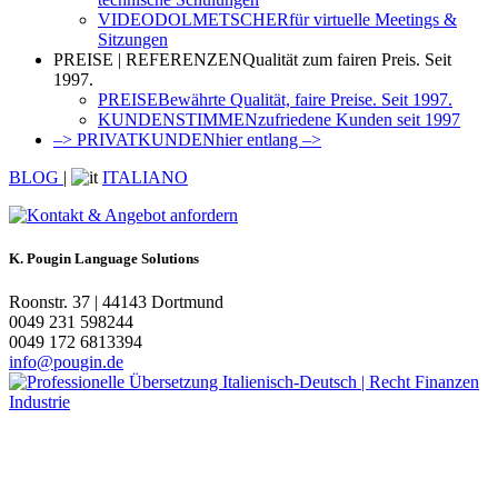
VIDEODOLMETSCHER
für virtuelle Meetings &
Sitzungen
PREISE | REFERENZEN
Qualität zum fairen Preis. Seit
1997.
PREISE
Bewährte Qualität, faire Preise. Seit 1997.
KUNDENSTIMMEN
zufriedene Kunden seit 1997
–> PRIVATKUNDEN
hier entlang –>
BLOG
|
ITALIANO
K. Pougin Language Solutions
Roonstr. 37 | 44143 Dortmund
0049 231 598244
0049 172 6813394
info@pougin.de