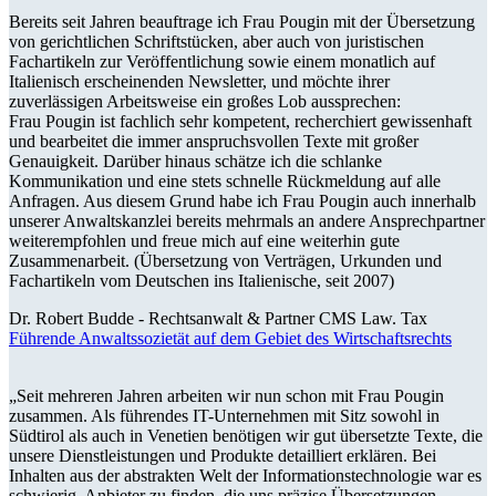
Bereits seit Jahren beauftrage ich Frau Pougin mit der Übersetzung
von gerichtlichen Schriftstücken, aber auch von juristischen
Fachartikeln zur Veröffentlichung sowie einem monatlich auf
Italienisch erscheinenden Newsletter, und möchte ihrer
zuverlässigen Arbeitsweise ein großes Lob aussprechen:
Frau Pougin ist fachlich sehr kompetent, recherchiert gewissenhaft
und bearbeitet die immer anspruchsvollen Texte mit großer
Genauigkeit. Darüber hinaus schätze ich die schlanke
Kommunikation und eine stets schnelle Rückmeldung auf alle
Anfragen. Aus diesem Grund habe ich Frau Pougin auch innerhalb
unserer Anwaltskanzlei bereits mehrmals an andere Ansprechpartner
weiterempfohlen und freue mich auf eine weiterhin gute
Zusammenarbeit. (Übersetzung von Verträgen, Urkunden und
Fachartikeln vom Deutschen ins Italienische, seit 2007)
Dr. Robert Budde -
Rechtsanwalt & Partner CMS Law. Tax
Führende Anwaltssozietät auf dem Gebiet des Wirtschaftsrechts
„Seit mehreren Jahren arbeiten wir nun schon mit Frau Pougin
zusammen. Als führendes IT-Unternehmen mit Sitz sowohl in
Südtirol als auch in Venetien benötigen wir gut übersetzte Texte, die
unsere Dienstleistungen und Produkte detailliert erklären. Bei
Inhalten aus der abstrakten Welt der Informationstechnologie war es
schwierig, Anbieter zu finden, die uns präzise Übersetzungen